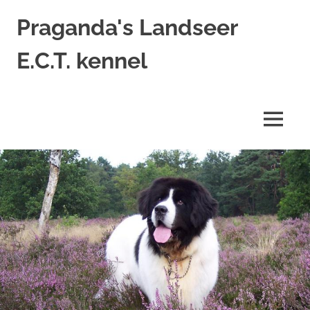
Ga
Praganda's Landseer
naar
de
E.C.T. kennel
inhoud
Landseer
E.C.T.
kennel
MENU