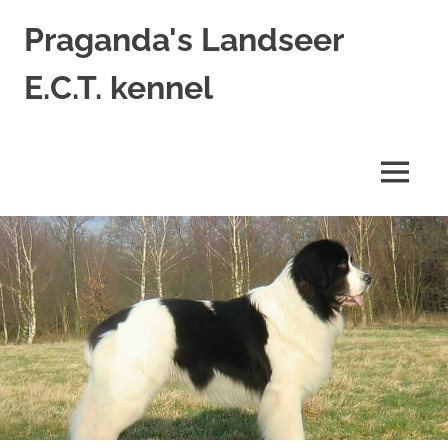
Ga
Praganda's Landseer
naar
de
E.C.T. kennel
inhoud
Landseer
E.C.T.
kennel
MENU