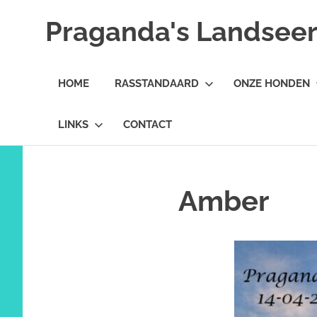
Ga
Praganda's Landseer 
naar
de
Landseer
inhoud
E.C.T.
HOME
RASSTANDAARD
ONZE HONDEN
kennel
LINKS
CONTACT
Amber