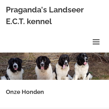
Ga
Praganda's Landseer
naar
de
E.C.T. kennel
inhoud
Landseer
E.C.T.
kennel
MENU
Onze Honden