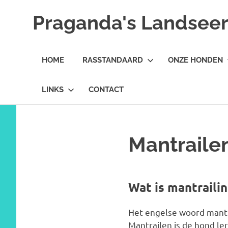
Ga
Praganda's Landseer 
naar
de
Landseer
inhoud
E.C.T.
HOME
RASSTANDAARD
ONZE HONDEN
kennel
LINKS
CONTACT
Mantraile
Wat is mantrailin
Het engelse woord mantra
Mantrailen is de hond le