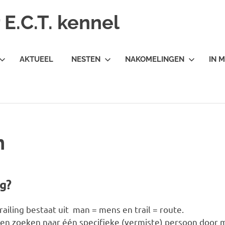
E.C.T. kennel
AKTUEEL
NESTEN
NAKOMELINGEN
IN 
n
g?
iling bestaat uit man = mens en trail = route.
ren zoeken naar één specifieke (vermiste) persoon door 