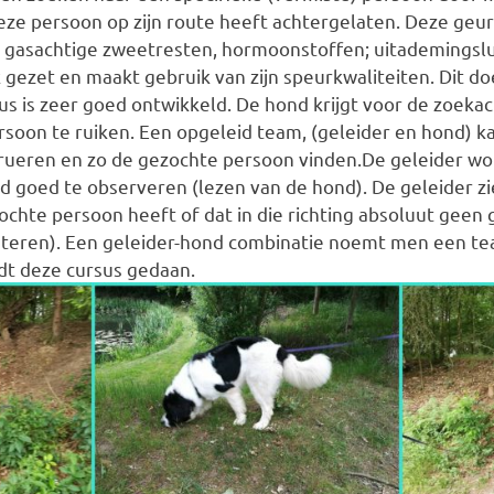
ze persoon op zijn route heeft achtergelaten. Deze geur
uit gasachtige zweetresten, hormoonstoffen; uitademingsl
ezet en maakt gebruik van zijn speurkwaliteiten. Dit doet
s is zeer goed ontwikkeld. De hond krijgt voor de zoeka
rsoon te ruiken. Een opgeleid team, (geleider en hond) 
rueren en zo de gezochte persoon vinden.De geleider wo
 goed te observeren (lezen van de hond). De geleider ziet
ochte persoon heeft of dat in die richting absoluut geen 
reteren). Een geleider-hond combinatie noemt men een te
t deze cursus gedaan.