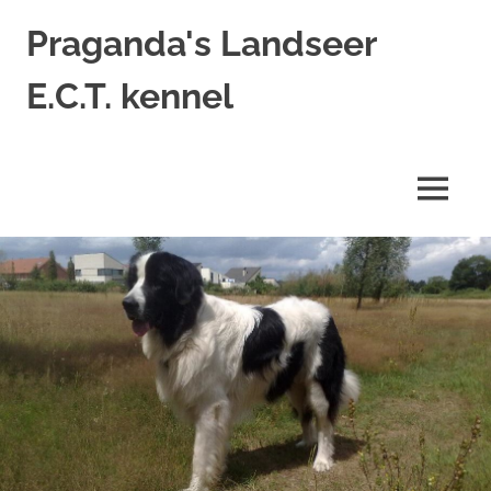
Ga
Praganda's Landseer
naar
de
E.C.T. kennel
inhoud
Landseer
E.C.T.
kennel
MENU