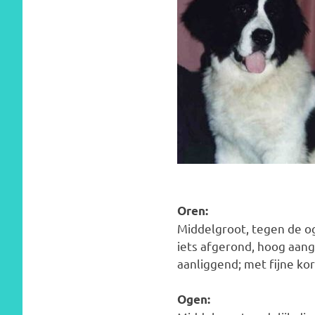
Oren:
Middelgroot, tegen de o
iets afgerond, hoog aang
aanliggend; met fijne ko
Ogen: