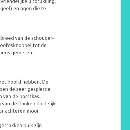
 Vriendelijke uitdrukking,
sgeel) en ogen die te
n breed van de schouder-
hoofdsknobbel tot de
 neus gemeten.
 het hoofd hebben. De
ssen de zeer gespierde
n van de borstkas.
 van de flanken duidelijk
aar achteren mooi
etrokken buik zijn