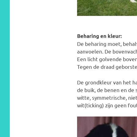
Beharing en kleur
:
De beharing moet, behalve
aanvoelen. De bovenvacht
Een licht golvende boven
Tegen de draad geborstel
De grondkleur van het haa
de buik, de benen en de s
witte, symmetrische, nie
wit(ticking) zijn geen f