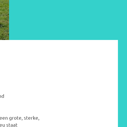
nd
en grote, sterke,
eu staat