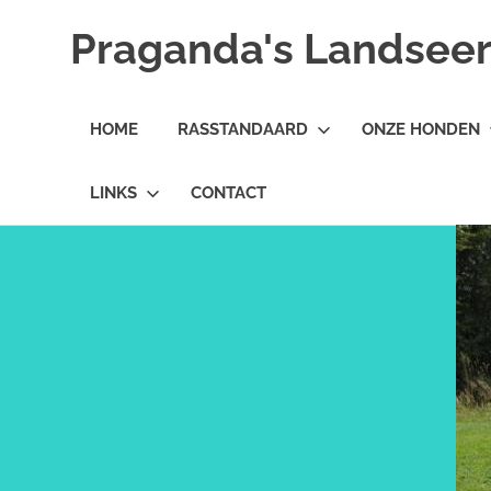
Ga
Praganda's Landseer 
naar
de
Landseer
inhoud
E.C.T.
HOME
RASSTANDAARD
ONZE HONDEN
kennel
LINKS
CONTACT