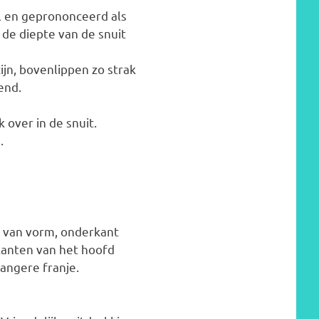
il en geprononceerd als
n de diepte van de snuit
jn, bovenlippen zo strak
end.
 over in de snuit.
.
g van vorm, onderkant
jkanten van het hoofd
langere franje.