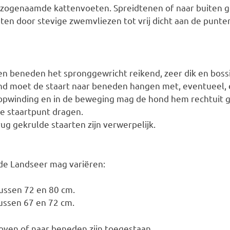
zogenaamde kattenvoeten. Spreidtenen of naar buiten ge
en door stevige zwemvliezen tot vrij dicht aan de punt
ven beneden het spronggewricht reikend, zeer dik en bos
nd moet de staart naar beneden hangen met, eventueel, e
 opwinding en in de beweging mag de hond hem rechtuit g
e staartpunt dragen.
ug gekrulde staarten zijn verwerpelijk.
de Landseer mag variëren:
ussen 72 en 80 cm.
ussen 67 en 72 cm.
boven of naar beneden zijn toegestaan.