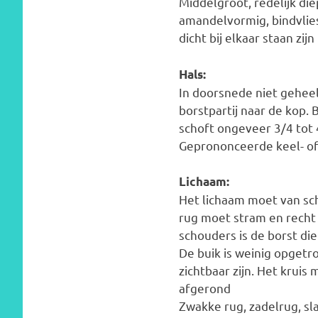
Middelgroot, redelijk die
amandelvormig, bindvlies 
dicht bij elkaar staan zijn
Hals:
In doorsnede niet geheel
borstpartij naar de kop.
schoft ongeveer 3/4 tot
Geprononceerde keel- of
Lichaam:
Het lichaam moet van sc
rug moet stram en recht 
schouders is de borst di
De buik is weinig opgetr
zichtbaar zijn. Het kruis
afgerond
Zwakke rug, zadelrug, sl