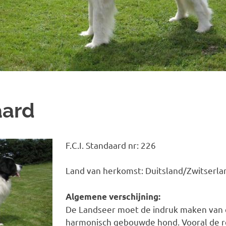
aard
F.C.I. St
andaard nr: 226
Land van herkomst: Duitsland/Zwitserla
Algemene verschijning:
De Landseer moet de indruk maken van e
harmonisch gebouwde hond. Vooral de r