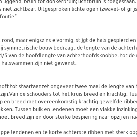
p liggend, bruin tot donkerbruin; lichtbruin is toegestaan.
niet zichtbaar. Uitgesproken lichte ogen (zwavel- of grij
 foutief.
 rond, maar enigszins eivormig, stijgt de hals gespierd e
 Bij symmetrische bouw bedraagt de lengte van de achter
 4/5 van de hoofdlengte van achterhoofdsknobbel tot de
 halswammen zijn niet gewenst.
hoft tot staartaanzet ongeveer twee maal de lengte van
zijn.Van de schouders tot het kruis breed en krachtig. Tu
ep en breed met overeenkomstig krachtig gewelfde ribbe
okken. Tussen buik en lendenen moet een vlakke inzinking
 moet breed zijn en door sterke bespiering naar opzij en n
appe lendenen en te korte achterste ribben met sterk opg